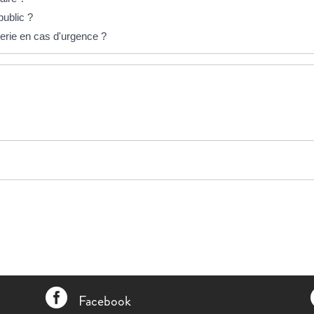
public ?
erie en cas d'urgence ?

Facebook