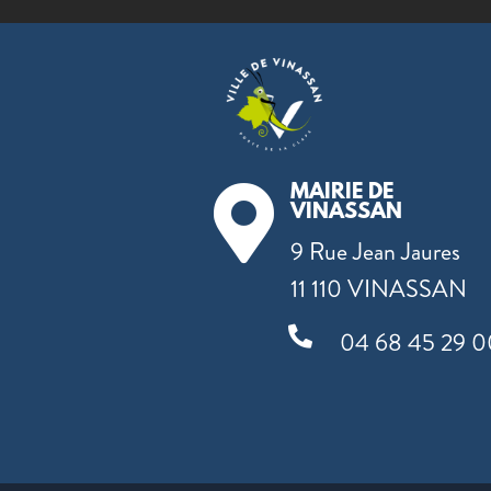
MAIRIE DE

VINASSAN
9 Rue Jean Jaures
11 110 VINASSAN

04 68 45 29 0