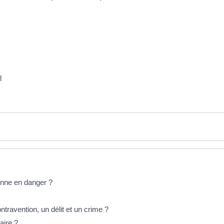
l
onne en danger ?
ntravention, un délit et un crime ?
aire ?