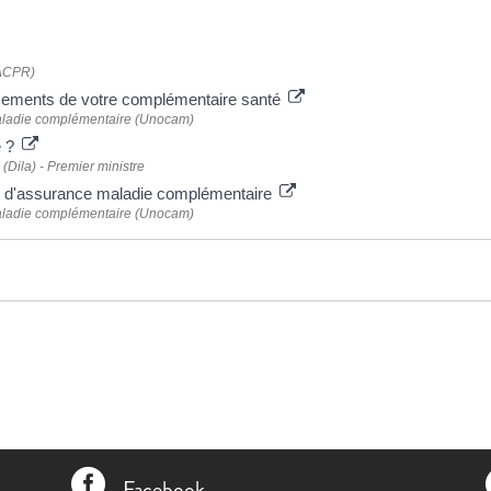
 (ACPR)
ursements de votre complémentaire santé
aladie complémentaire (Unocam)
é ?
 (Dila) - Premier ministre
es d'assurance maladie complémentaire
aladie complémentaire (Unocam)

Facebook