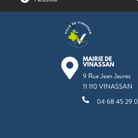
MAIRIE DE

VINASSAN
9 Rue Jean Jaures
11 110 VINASSAN

04 68 45 29 