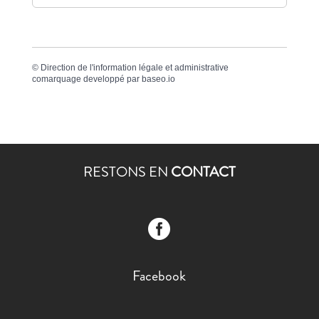
©
Direction de l'information légale et administrative
comarquage developpé par
baseo.io
RESTONS EN
CONTACT

Facebook