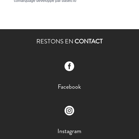
comarquage developpé par
baseo.io
RESTONS EN
CONTACT

Facebook

Instagram