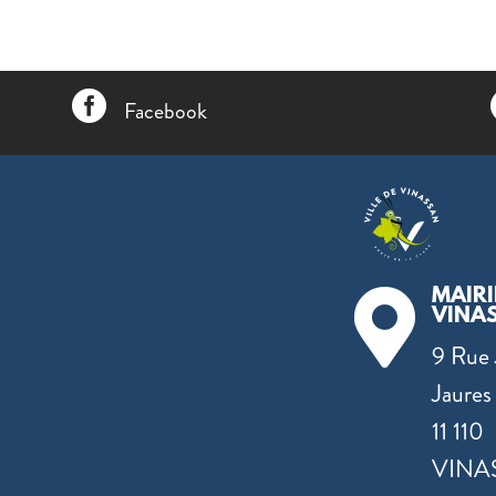

Facebook
MAIRI

VINA
9 Rue 
Jaures
11 110
VINA