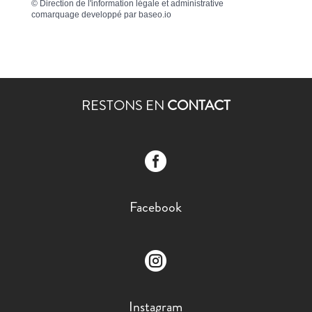
©
Direction de l'information légale et administrative
comarquage developpé par
baseo.io
RESTONS EN
CONTACT

Facebook

Instagram