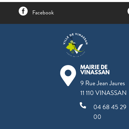

Facebook
MAIRIE DE

VINASSAN
9 Rue Jean Jaures
11 110 VINASSAN

04 68 45 29
00