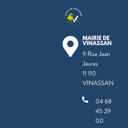
MAIRIE DE

VINASSAN
9 Rue Jean
Jaures
11 110
VINASSAN

04 68
45 29
00