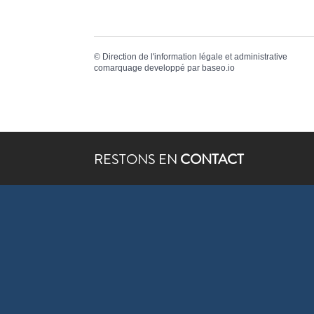
©
Direction de l'information légale et administrative
comarquage developpé par
baseo.io
RESTONS EN
CONTACT