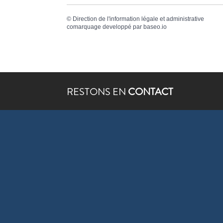
©
Direction de l'information légale et administrative
comarquage developpé par
baseo.io
RESTONS EN
CONTACT