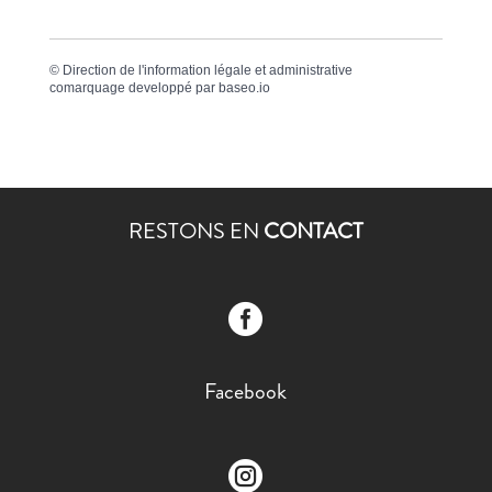
©
Direction de l'information légale et administrative
comarquage developpé par
baseo.io
RESTONS EN
CONTACT

Facebook
