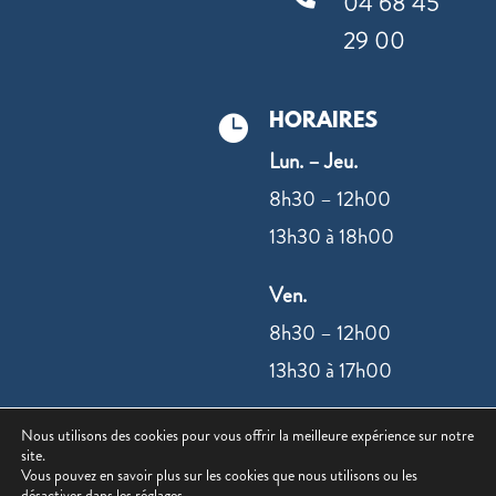
04 68 45
29 00
HORAIRES

Lun. – Jeu.
8h30 – 12h00
13h30 à 18h00
Ven.
8h30 – 12h00
13h30 à 17h00
Nous utilisons des cookies pour vous offrir la meilleure expérience sur notre
NOUS
site.
CONTACTER
Vous pouvez en savoir plus sur les cookies que nous utilisons ou les
désactiver dans les
réglages
.