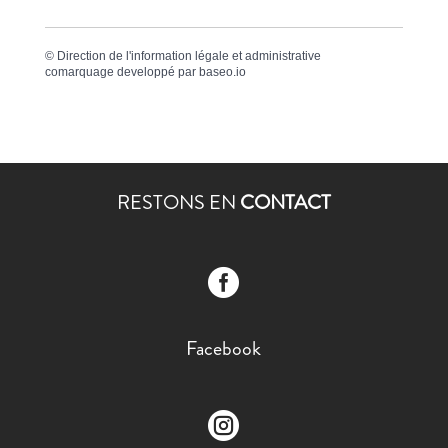
©
Direction de l'information légale et administrative
comarquage developpé par
baseo.io
RESTONS EN
CONTACT

Facebook
