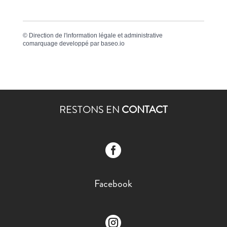
©
Direction de l'information légale et administrative
comarquage developpé par
baseo.io
RESTONS EN
CONTACT

Facebook
