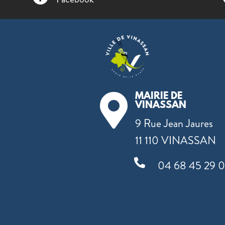
MAIRIE DE

VINASSAN
9 Rue Jean Jaures
11 110 VINASSAN

04 68 45 29 