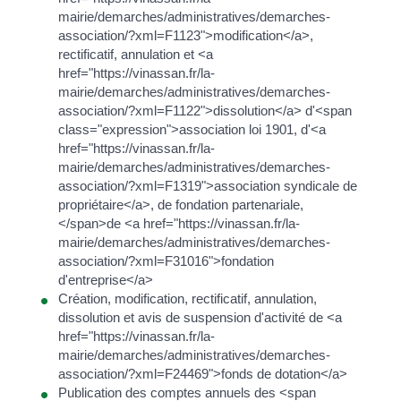
mairie/demarches/administratives/demarches-
association/?xml=F1123">modification</a>,
rectificatif, annulation et <a
href="https://vinassan.fr/la-
mairie/demarches/administratives/demarches-
association/?xml=F1122">dissolution</a> d'<span
class="expression">association loi 1901, d'<a
href="https://vinassan.fr/la-
mairie/demarches/administratives/demarches-
association/?xml=F1319">association syndicale de
propriétaire</a>, de fondation partenariale,
</span>de <a href="https://vinassan.fr/la-
mairie/demarches/administratives/demarches-
association/?xml=F31016">fondation
d'entreprise</a>
Création, modification, rectificatif, annulation,
dissolution et avis de suspension d'activité de <a
href="https://vinassan.fr/la-
mairie/demarches/administratives/demarches-
association/?xml=F24469">fonds de dotation</a>
Publication des comptes annuels des <span