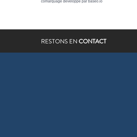
comarquage developpé par
baseo.io
RESTONS EN
CONTACT