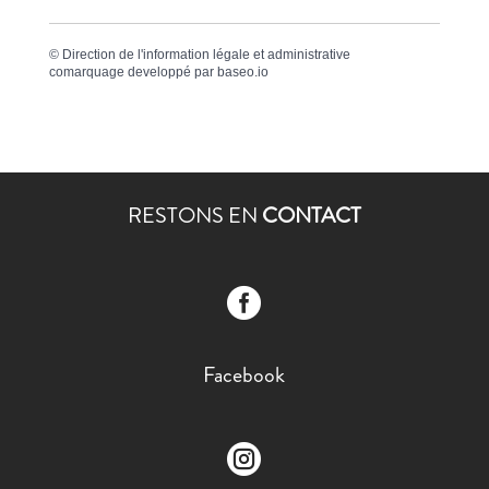
©
Direction de l'information légale et administrative
comarquage developpé par
baseo.io
RESTONS EN
CONTACT

Facebook
