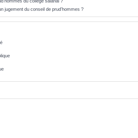
d'hommes du collège salarial ?
 un jugement du conseil de prud'hommes ?
vé
blique
que