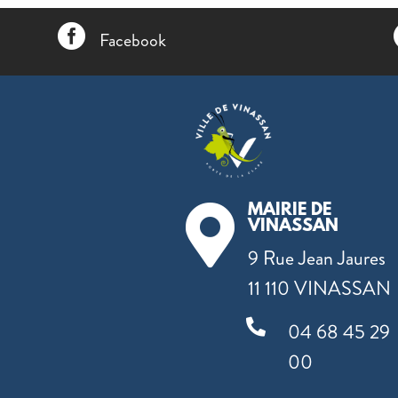

Facebook
MAIRIE DE

VINASSAN
9 Rue Jean Jaures
11 110 VINASSAN

04 68 45 29
00