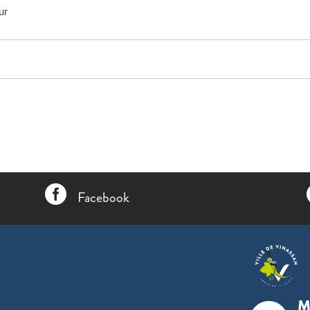
ur

Facebook
M