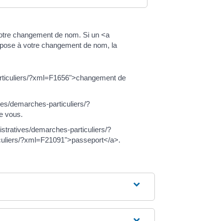
t votre changement de nom. Si un <a
ppose à votre changement de nom, la
particuliers/?xml=F1656">changement de
ves/demarches-particuliers/?
e vous.
istratives/demarches-particuliers/?
ticuliers/?xml=F21091">passeport</a>.