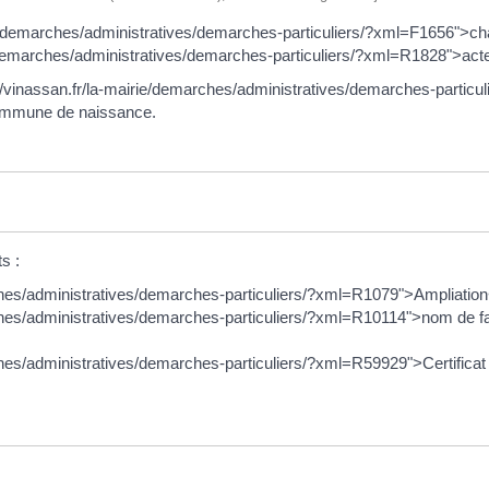
ie/demarches/administratives/demarches-particuliers/?xml=F1656">cha
/demarches/administratives/demarches-particuliers/?xml=R1828">actes 
//vinassan.fr/la-mairie/demarches/administratives/demarches-particu
 commune de naissance.
s :
rches/administratives/demarches-particuliers/?xml=R1079">Ampliatio
rches/administratives/demarches-particuliers/?xml=R10114">nom de f
ches/administratives/demarches-particuliers/?xml=R59929">Certificat