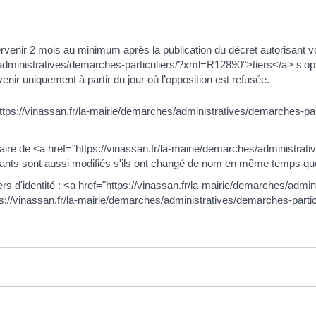
 intervenir 2 mois au minimum après la publication du décret autorisan
s/administratives/demarches-particuliers/?xml=R12890">tiers</a> s'o
venir uniquement à partir du jour où l’opposition est refusée.
"https://vinassan.fr/la-mairie/demarches/administratives/demarches-
aire de <a href="https://vinassan.fr/la-mairie/demarches/administrati
nts sont aussi modifiés s'ils ont changé de nom en même temps qu
d'identité : <a href="https://vinassan.fr/la-mairie/demarches/admin
ps://vinassan.fr/la-mairie/demarches/administratives/demarches-par