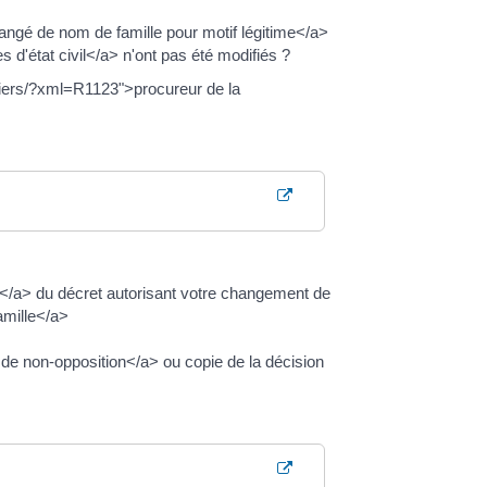
ngé de nom de famille pour motif légitime</a>
d'état civil</a> n'ont pas été modifiés ?
liers/?xml=R1123">procureur de la
n</a> du décret autorisant votre changement de
amille</a>
 de non-opposition</a> ou copie de la décision