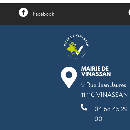

Facebook
MAIRIE DE

VINASSAN
9 Rue Jean Jaures
11 110 VINASSAN

04 68 45 29
00