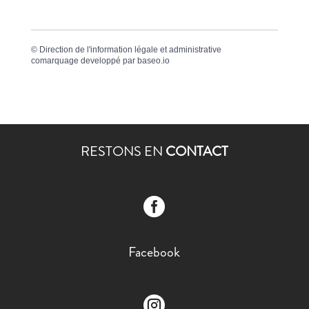
©
Direction de l'information légale et administrative
comarquage developpé par
baseo.io
RESTONS EN
CONTACT

Facebook
