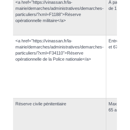
<a href="https://vinassan.fr/la-
À partir
mairie/demarches/administratives/demarches-
de 17 ans
particuliers/?xml=F1188">Réserve
opérationnelle militaire</a>
<a href="https://vinassan.fr/la-
Entre 18
mairie/demarches/administratives/demarches-
et 67 ans
particuliers/?xml=F34110">Réserve
opérationnelle de la Police nationale</a>
Réserve civile pénitentiaire
Maximum
65 ans