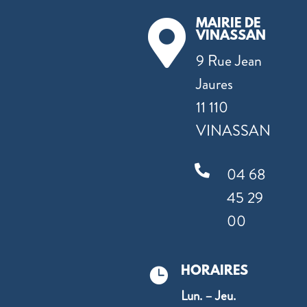
MAIRIE DE

VINASSAN
9 Rue Jean
Jaures
11 110
VINASSAN

04 68
45 29
00
HORAIRES

Lun. – Jeu.