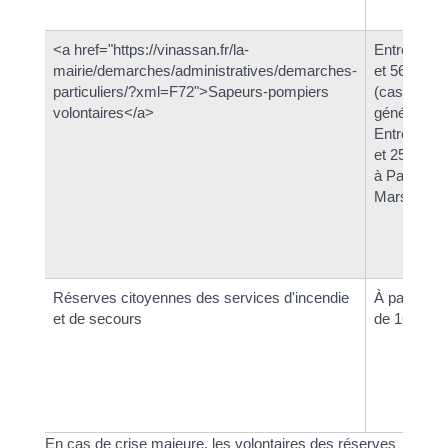
<a href="https://vinassan.fr/la-
Entre 16
mairie/demarches/administratives/demarches-
et 56 ans
particuliers/?xml=F72">Sapeurs-pompiers
(cas
volontaires</a>
général).
Entre 18
et 25 ans
à Paris et
Marseille.
Réserves citoyennes des services d'incendie
À partir
et de secours
de 16 ans
En cas de crise majeure, les volontaires des réserves