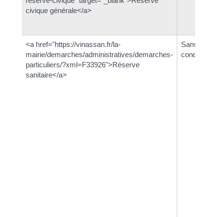
reserve-civique" target="_blank">Réserve
civique générale</a>
<a href="https://vinassan.fr/la-
Sans
mairie/demarches/administratives/demarches-
condition
particuliers/?xml=F33926">Réserve
sanitaire</a>