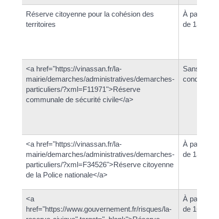
Réserve citoyenne pour la cohésion des
À partir
territoires
de 18 ans
<a href="https://vinassan.fr/la-
Sans
mairie/demarches/administratives/demarches-
condition
particuliers/?xml=F11971">Réserve
communale de sécurité civile</a>
<a href="https://vinassan.fr/la-
À partir
mairie/demarches/administratives/demarches-
de 18 ans
particuliers/?xml=F34526">Réserve citoyenne
de la Police nationale</a>
<a
À partir
href="https://www.gouvernement.fr/risques/la-
de 16 ans