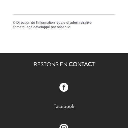
©
Direction de l'information légale et administrative
comarquage developpé par
baseo.io
RESTONS EN
CONTACT

Facebook