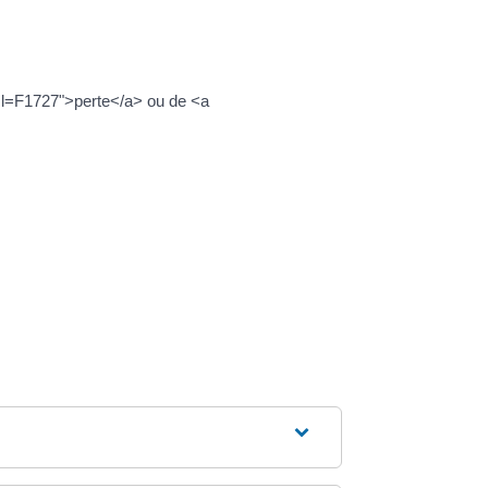
xml=F1727">perte</a> ou de <a