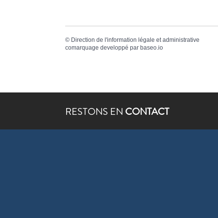
©
Direction de l'information légale et administrative
comarquage developpé par
baseo.io
RESTONS EN
CONTACT