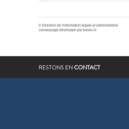
©
Direction de l'information légale et administrative
comarquage developpé par
baseo.io
RESTONS EN
CONTACT