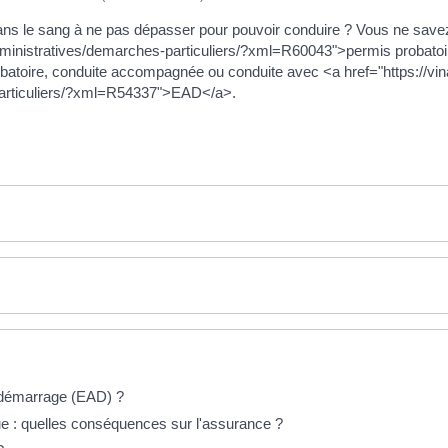
ns le sang à ne pas dépasser pour pouvoir conduire ? Vous ne savez 
administratives/demarches-particuliers/?xml=R60043">permis probatoi
obatoire, conduite accompagnée ou conduite avec <a href="https://vina
particuliers/?xml=R54337">EAD</a>.
tidémarrage (EAD) ?
gue : quelles conséquences sur l'assurance ?