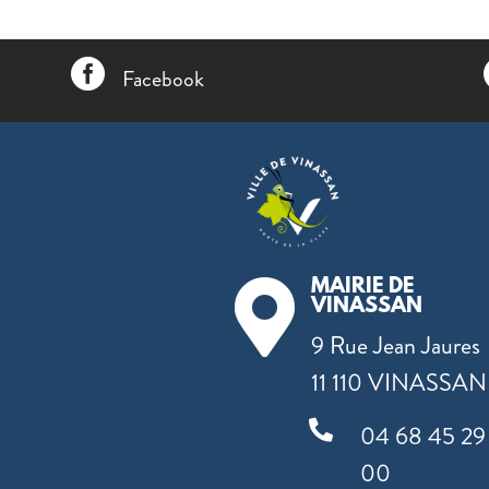

Facebook
MAIRIE DE

VINASSAN
9 Rue Jean Jaures
11 110 VINASSAN

04 68 45 29
00