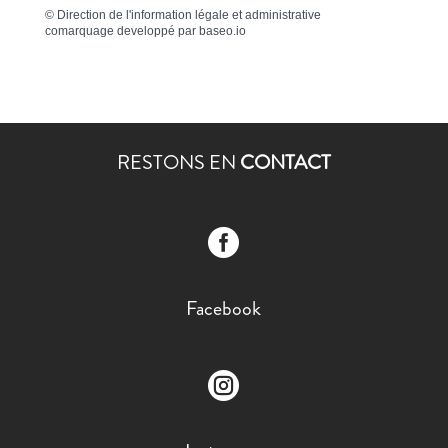
©
Direction de l'information légale et administrative
comarquage developpé par
baseo.io
RESTONS EN
CONTACT

Facebook
