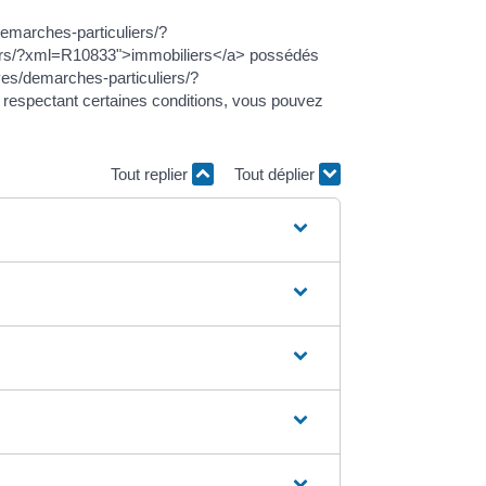
demarches-particuliers/?
liers/?xml=R10833">immobiliers</a> possédés
ives/demarches-particuliers/?
espectant certaines conditions, vous pouvez
Tout replier
Tout déplier