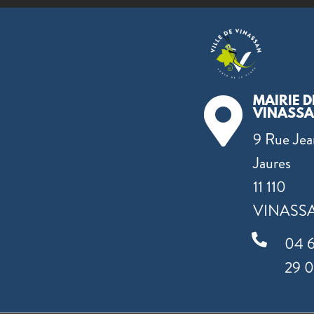
MAIRIE D

VINASS
9 Rue Jea
Jaures
11 110
VINASS

04 
29 