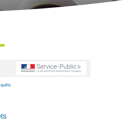
cquêts
ts