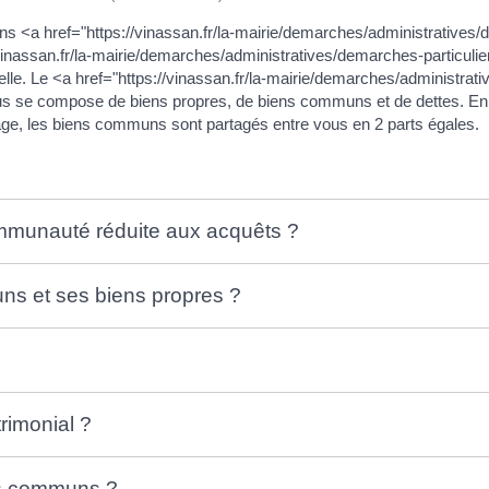
ns <a href="https://vinassan.fr/la-mairie/demarches/administratives/
vinassan.fr/la-mairie/demarches/administratives/demarches-particu
elle. Le <a href="https://vinassan.fr/la-mairie/demarches/administrat
 se compose de biens propres, de biens communs et de dettes. En r
age, les biens communs sont partagés entre vous en 2 parts égales.
ommunauté réduite aux acquêts ?
s et ses biens propres ?
imonial ?
ns communs ?