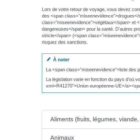
Lors de votre retour de voyage, vous devez conn
des <span class="miseenevidence">drogues</s
class="miseenevidence">végétaux</span> et <
dangereuses</span> pour la santé. D'autres pr
stricte</span> (<span class="miseenevidence">
risquez des sanctions.
À noter
La <span class="miseenevidence">liste des pr
La législation varie en fonction du pays d'où 
xml=R41270">Union européenne-UE</a><span
Aliments (fruits, légumes, viande, p
Animaux