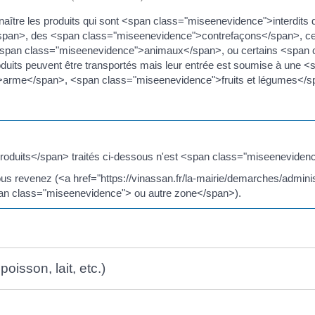
aître les produits qui sont <span class="miseenevidence">interdits d
pan>, des <span class="miseenevidence">contrefaçons</span>, ce
span class="miseenevidence">animaux</span>, ou certains <span 
oduits peuvent être transportés mais leur entrée est soumise à une
arme</span>, <span class="miseenevidence">fruits et légumes</spa
oduits</span> traités ci-dessous n'est <span class="miseenevidenc
vous revenez (<a href="https://vinassan.fr/la-mairie/demarches/admini
 class="miseenevidence"> ou autre zone</span>).
oisson, lait, etc.)