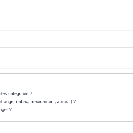
ntes catégories ?
 étranger (tabac, médicament, arme...) ?
nger ?