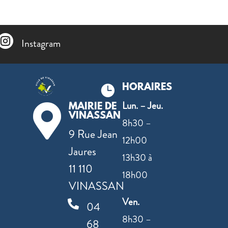

Instagram
HORAIRES

Lun. – Jeu.
MAIRIE DE

VINASSAN
8h30 –
9 Rue Jean
12h00
Jaures
13h30 à
11 110
18h00
VINASSAN
Ven.

04
8h30 –
68