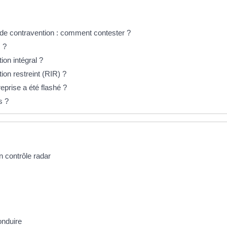
de contravention : comment contester ?
 ?
on intégral ?
on restreint (RIR) ?
reprise a été flashé ?
s ?
n contrôle radar
onduire