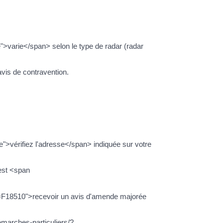
>varie</span> selon le type de radar (radar
avis de contravention.
">vérifiez l'adresse</span> indiquée sur votre
 est <span
ml=F18510">recevoir un avis d'amende majorée
emarches-particuliers/?