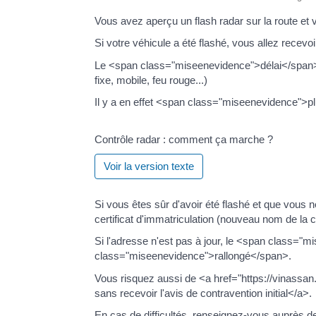
Vous avez aperçu un flash radar sur la route et
Si votre véhicule a été flashé, vous allez rec
Le <span class="miseenevidence">délai</span> 
fixe, mobile, feu rouge...)
Il y a en effet <span class="miseenevidence">plu
Contrôle radar : comment ça marche ?
Voir la version texte
Si vous êtes sûr d'avoir été flashé et que vous
certificat d'immatriculation (nouveau nom de la c
Si l'adresse n'est pas à jour, le <span class="
class="miseenevidence">rallongé</span>.
Vous risquez aussi de <a href="https://vinassa
sans recevoir l'avis de contravention initial</a>.
En cas de difficultés, renseignez-vous auprès de