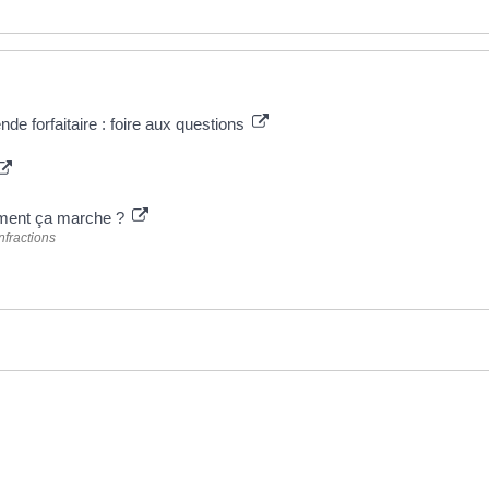
de forfaitaire : foire aux questions
mment ça marche ?
nfractions