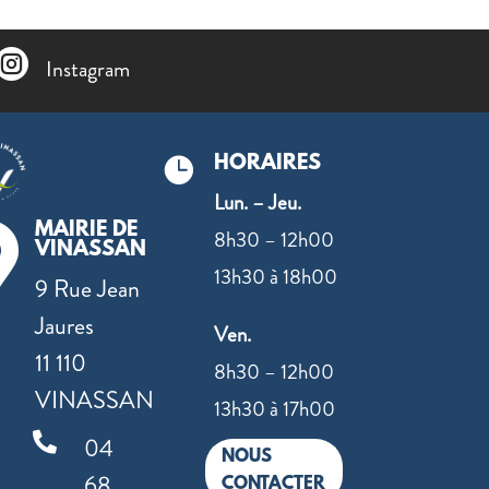

Instagram
HORAIRES

Lun. – Jeu.
MAIRIE DE

8h30 – 12h00
VINASSAN
13h30 à 18h00
9 Rue Jean
Jaures
Ven.
11 110
8h30 – 12h00
VINASSAN
13h30 à 17h00

04
NOUS
68
CONTACTER