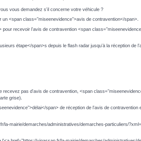
 vous vous demandez s'il concerne votre véhicule ?
evoir un <span class="miseenevidence">avis de contravention</span>.
pour recevoir l'avis de contravention <span class="miseenevidence"
sieurs étape</span>s depuis le flash radar jusqu'à la réception de l'
 ne recevez pas d'avis de contravention, <span class="miseenevidence
arte grise).
miseenevidence">délai</span> de réception de l'avis de contravention
n.fr/la-mairie/demarches/administratives/demarches-particuliers/?x
 l'<a href="https://vinassan.fr/la-mairie/demarches/administratives/d