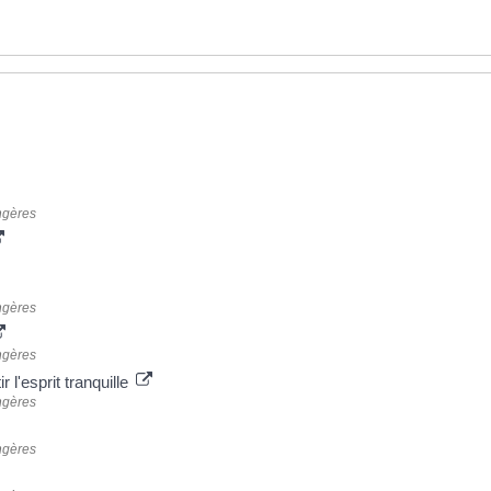
angères
angères
angères
r l'esprit tranquille
angères
angères