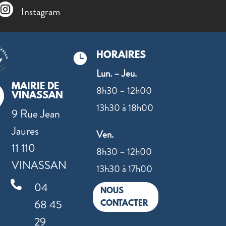

Instagram
HORAIRES

Lun. – Jeu.
MAIRIE DE

8h30 – 12h00
VINASSAN
13h30 à 18h00
9 Rue Jean
Jaures
Ven.
11 110
8h30 – 12h00
VINASSAN
13h30 à 17h00

04
NOUS
68 45
CONTACTER
29