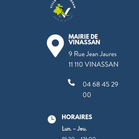
MAIRIE DE

VINASSAN
9 Rue Jean Jaures
11 110 VINASSAN

04 68 45 29
00
HORAIRES

Lun. – Jeu.