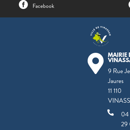

Facebook
MAIRIE 

VINAS
9 Rue J
Jaures
11 110
VINAS

04
29