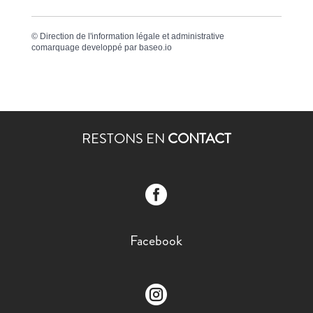
©
Direction de l'information légale et administrative
comarquage developpé par
baseo.io
RESTONS EN
CONTACT

Facebook
