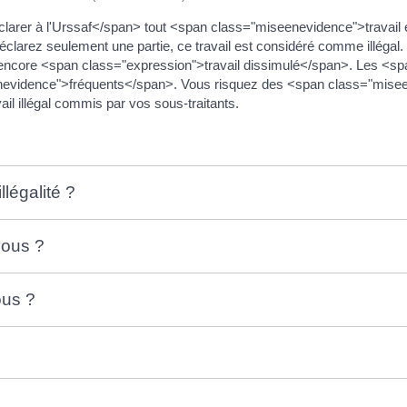
arer à l'Urssaf</span> tout <span class="miseenevidence">travail
déclarez seulement une partie, ce travail est considéré comme illégal.
u encore <span class="expression">travail dissimulé</span>. Les <
eenevidence">fréquents</span>. Vous risquez des <span class="mise
ail illégal commis par vos sous-traitants.
légalité ?
vous ?
ous ?