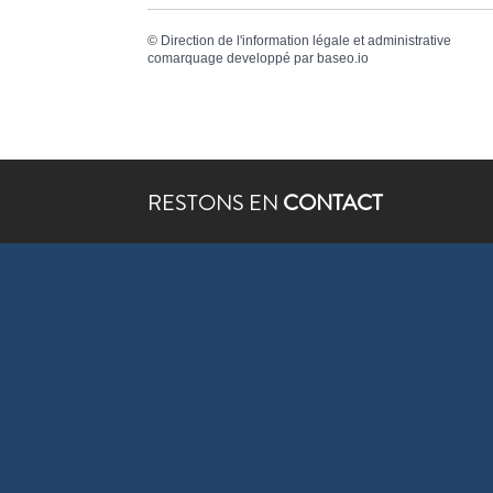
©
Direction de l'information légale et administrative
comarquage developpé par
baseo.io
RESTONS EN
CONTACT