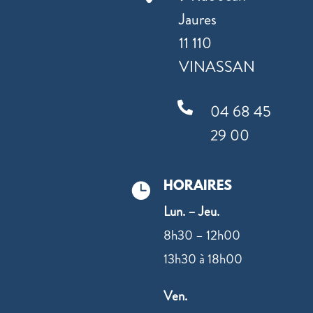
Jaures
11 110
VINASSAN

04 68 45
29 00
HORAIRES

Lun. – Jeu.
8h30 – 12h00
13h30 à 18h00
Ven.