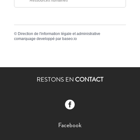
Ressources humaines
©
Direction de l'information légale et administrative
comarquage developpé par
baseo.io
RESTONS EN
CONTACT

Facebook