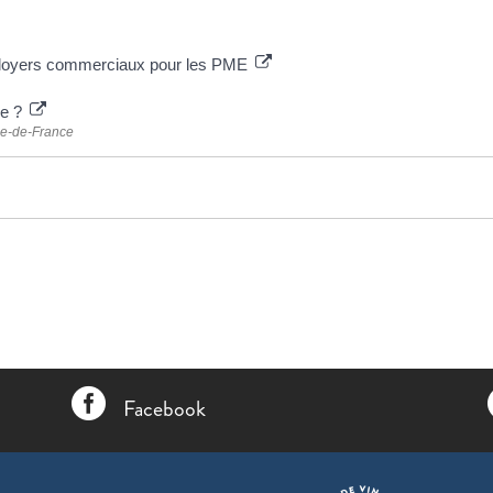
es loyers commerciaux pour les PME
ce ?
Île-de-France

Facebook