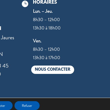
HORAIRES

Lun. – Jeu.
8h30 – 12h00
13h30 à 18h00
N
 Jaures
Ven.
8h30 – 12h00
N
13h30 à 17h00
8 45
NOUS CONTACTER
0
 par
Value IT
pter
Refuser