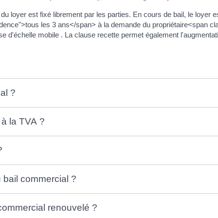
 du loyer est fixé librement par les parties. En cours de bail, le loyer
vidence">tous les 3 ans</span> à la demande du propriétaire<span 
e d'échelle mobile . La clause recette permet également l'augmentat
al ?
 à la TVA ?
?
u bail commercial ?
 commercial renouvelé ?