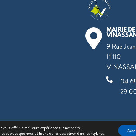
MAIRIE DE

VINASSA
9 Rue Jean
11 110
VINASSA

04 6
29 0
 vous offrir la meilleure expérience sur notre site.
Mentions légales
|
Politique de confidentialité
| Site réalisé
Acce
les cookies que nous utilisons ou les désactiver dans les
réglages
.