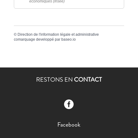
économiques (Insee)
©
Direction de l'information légale et administrative
comarquage developpé par
baseo.io
RESTONS EN
CONTACT

Facebook