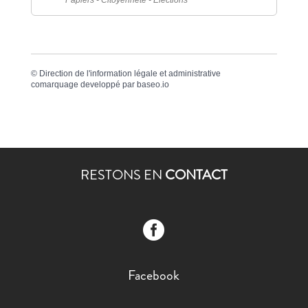
Papiers - Citoyenneté - Élections
©
Direction de l'information légale et administrative
comarquage developpé par
baseo.io
RESTONS EN
CONTACT

Facebook