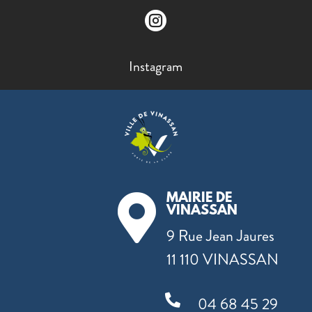

Instagram
MAIRIE DE

VINASSAN
9 Rue Jean Jaures
11 110 VINASSAN

04 68 45 29