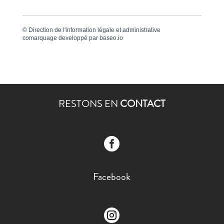
©
Direction de l'information légale et administrative
comarquage developpé par
baseo.io
RESTONS EN
CONTACT

Facebook
