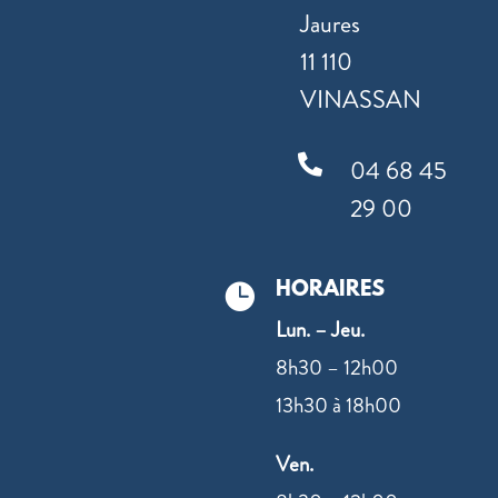
Jaures
11 110
VINASSAN

04 68 45
29 00
HORAIRES

Lun. – Jeu.
8h30 – 12h00
13h30 à 18h00
Ven.